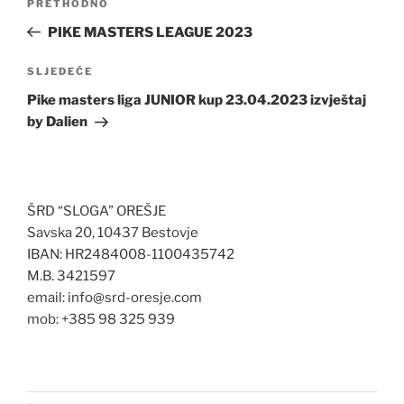
Prethodna
PRETHODNO
objava
objava
PIKE MASTERS LEAGUE 2023
Sljedeća
SLJEDEĆE
objava
Pike masters liga JUNIOR kup 23.04.2023 izvještaj
by Dalien
ŠRD “SLOGA” OREŠJE
Savska 20, 10437 Bestovje
IBAN: HR2484008-1100435742
M.B. 3421597
email: info@srd-oresje.com
mob: +385 98 325 939