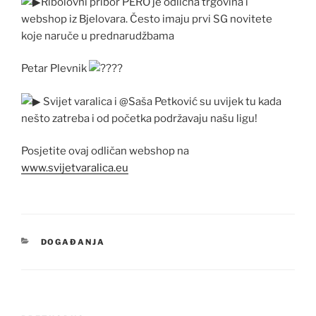
Ribolovni pribor PERO je odlična trgovina i
webshop iz Bjelovara. Često imaju prvi SG novitete
koje naruče u prednarudžbama
Petar Plevnik
Svijet varalica i @Saša Petković su uvijek tu kada
nešto zatreba i od početka podržavaju našu ligu!
Posjetite ovaj odličan webshop na
www.svijetvaralica.eu
KATEGORIJE
DOGAĐANJA
Navigacija