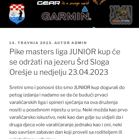
OBJAVLJENO
14. TRAVNJA 2023.
AUTOR
ADMIN
Pike masters liga JUNIOR kup će
se održati na jezeru Šrd Sloga
Orešje u nedjelju 23.04.2023
Sretni smo i ponosni što smo JUNIOR kup dogurali do
petog izdanja i nadamo se da će budući prvaci
varaličarskih liga i spineri sjećanja na ova druženja
nositi u posebnom mjestu u srcu. Neki možda kao prvo
varaličarsko iskustvo, neki kao dan gdje su vidjeli da i
druga djeca vole varaličaranje jednako kao i oni, neki
kao savršen zabavan dan koji proveli sa roditeljem ili