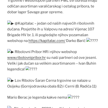
Trgovine i webshopovi partneri PML svi odreda imaju
odličan asortiman varaličarskog i ostalog pribora, te
dobar lager Savage gear opreme.
@Kapitalac – jedan od naših najvećih ribolovnih
dućana. Posjetite ih u Valpovu na adresi Vijenac 107
Brigade HV br. 1. ili pogledajte njihov pozamašan
webshop na
https://kapitalac.com/
Darko Barić
Ribolovni Pribor HR i njihov webshop
www.ribolovnipribor.hr
su naši partneri od ove jeseni.
Velik i jak dućan sa velikim asortimanom – Ivan Buhin
legendica!
Lov Ribolov Šaran Cerna trgovine se nalaze u
Osijeku (Gornjodravska obala 82) i Cerni (B. Radića 11)
Mario Berac je legenda kakve nema