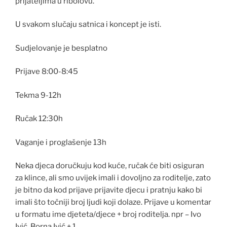
prijateljima u ribolovu.
U svakom slučaju satnica i koncept je isti.
Sudjelovanje je besplatno
Prijave 8:00-8:45
Tekma 9-12h
Ručak 12:30h
Vaganje i proglašenje 13h
Neka djeca doručkuju kod kuće, ručak će biti osiguran
za klince, ali smo uvijek imali i dovoljno za roditelje, zato
je bitno da kod prijave prijavite djecu i pratnju kako bi
imali što točniji broj ljudi koji dolaze. Prijave u komentar
u formatu ime djeteta/djece + broj roditelja. npr – Ivo
Ivić, Borna Ivić + 1