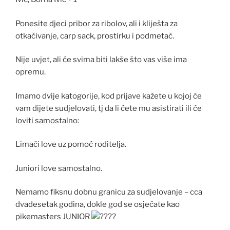
Ponesite djeci pribor za ribolov, ali i kliješta za
otkačivanje, carp sack, prostirku i podmetač.
Nije uvjet, ali će svima biti lakše što vas više ima
opremu.
Imamo dvije katogorije, kod prijave kažete u kojoj će
vam dijete sudjelovati, tj da li ćete mu asistirati ili će
loviti samostalno:
Limači love uz pomoć roditelja.
Juniori love samostalno.
Nemamo fiksnu dobnu granicu za sudjelovanje – cca
dvadesetak godina, dokle god se osjećate kao
pikemasters JUNIOR