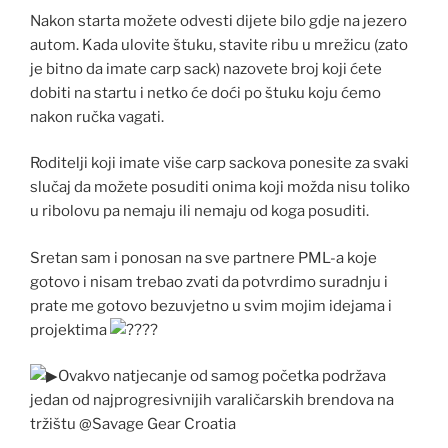
Nakon starta možete odvesti dijete bilo gdje na jezero
autom. Kada ulovite štuku, stavite ribu u mrežicu (zato
je bitno da imate carp sack) nazovete broj koji ćete
dobiti na startu i netko će doći po štuku koju ćemo
nakon ručka vagati.
Roditelji koji imate više carp sackova ponesite za svaki
slučaj da možete posuditi onima koji možda nisu toliko
u ribolovu pa nemaju ili nemaju od koga posuditi.
Sretan sam i ponosan na sve partnere PML-a koje
gotovo i nisam trebao zvati da potvrdimo suradnju i
prate me gotovo bezuvjetno u svim mojim idejama i
projektima
Ovakvo natjecanje od samog početka podržava
jedan od najprogresivnijih varaličarskih brendova na
tržištu @Savage Gear Croatia