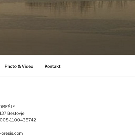
Photo & Video
Kontakt
 OREŠJE
437 Bestovje
4008-1100435742
d-oresje.com