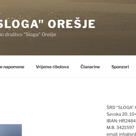
SLOGA" OREŠJE
no društvo "Sloga" Orešje
e napomene
Vrijeme ribolova
Članarine
Sponzori
ŠRD “SLOGA”
Savska 20, 10
IBAN: HR248
M.B. 3421597
email: info@sr