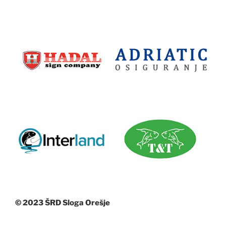
© 2023 ŠRD Sloga Orešje