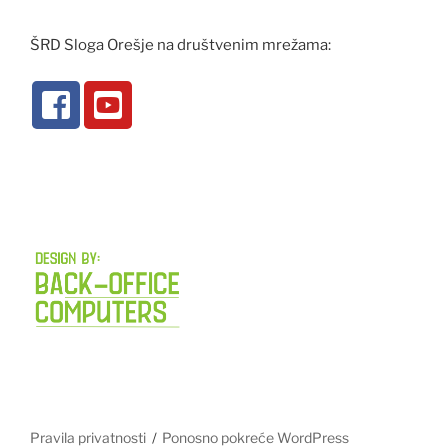
ŠRD Sloga Orešje na društvenim mrežama:
Pravila privatnosti
Ponosno pokreće WordPress