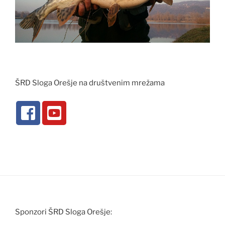
ŠRD Sloga Orešje na društvenim mrežama
Sponzori ŠRD Sloga Orešje: