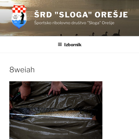
Preskoči
na
ŠRD "SLOGA" OREŠJE
sadržaj
Športsko ribolovno društvo "Sloga" Orešje
Izbornik
8weiah