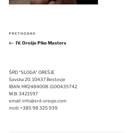
Navigacija
Prethodna
PRETHODNO
objava
objava
IV. Orešje Pike Masters
ŠRD “SLOGA” OREŠJE
Savska 20, 10437 Bestovje
IBAN: HR2484008-1100435742
M.B. 3421597
email: info@srd-oresje.com
mob: +385 98 325 939