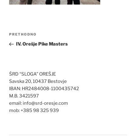
Navigacija
Prethodna
PRETHODNO
objava
objava
IV. Orešje Pike Masters
ŠRD “SLOGA” OREŠJE
Savska 20, 10437 Bestovje
IBAN: HR2484008-1100435742
M.B. 3421597
email: info@srd-oresje.com
mob: +385 98 325 939