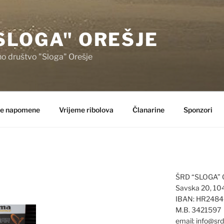
SLOGA" OREŠJE
no društvo "Sloga" Orešje
e napomene
Vrijeme ribolova
Članarine
Sponzori
ŠRD “SLOGA”
Savska 20, 10
IBAN: HR248
M.B. 3421597
email: info@sr