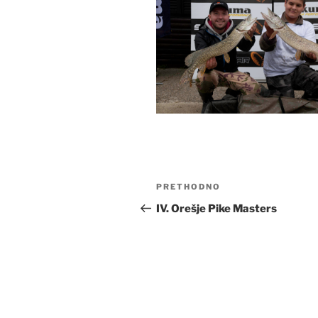
Navigacija
Prethodna
PRETHODNO
objava
objava
IV. Orešje Pike Masters