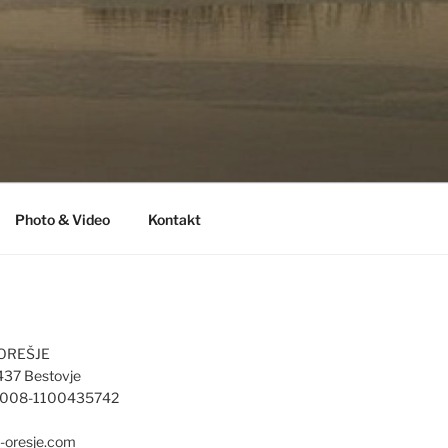
Photo & Video
Kontakt
 OREŠJE
437 Bestovje
4008-1100435742
d-oresje.com