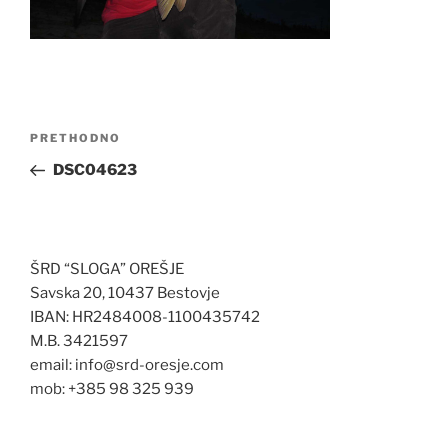
Navigacija
Prethodna
PRETHODNO
objava
objava
DSC04623
ŠRD “SLOGA” OREŠJE
Savska 20, 10437 Bestovje
IBAN: HR2484008-1100435742
M.B. 3421597
email: info@srd-oresje.com
mob: +385 98 325 939