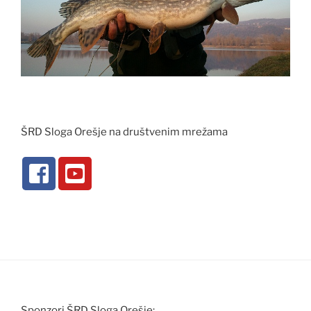
ŠRD Sloga Orešje na društvenim mrežama
Sponzori ŠRD Sloga Orešje: